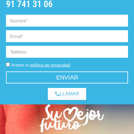
91 741 31 06
Acepto la
política de privacidad
.
ENVIAR
LLAMAR