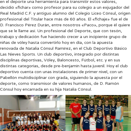
en el deporte una herramienta para transmitir estos valores,
decidió «fichar» como profesor para su colegio a un exjugador del
Real Madrid C.F. y antiguo alumno del Colegio Liceo Cónsul, origen
profesional del Titular hace más de 60 años. El «fichaje» fue el de
D. Francisco Pérez Durán, entre nosotros «Paco», porque él quiere
que se le llame así. Un profesional del Deporte, que con tesón,
trabajo y dedicación fue haciendo crecer a un incipiente grupo de
niñas de vóley hasta convertirlo hoy en día, con la apuesta
renovada de Natalia Cónsul Ramírez, en el Club Deportivo Básico
Las Nieves Sports. Un club deportivo, integrado por distintas
disciplinas deportivas, Vóley, Baloncesto, Fútbol, etc. y en sus
distintas categorías, desde pre-benjamín hasta juvenil. Hoy el club
deportivo cuenta con unas instalaciones de primer nivel, con un
Pabellón multidisciplinar con grada, siguiendo la apuesta por el
deporte, como transmisor de valores humanos, de D. Ramón
Cónsul hoy encarnada en su hija Natalia Cónsul.