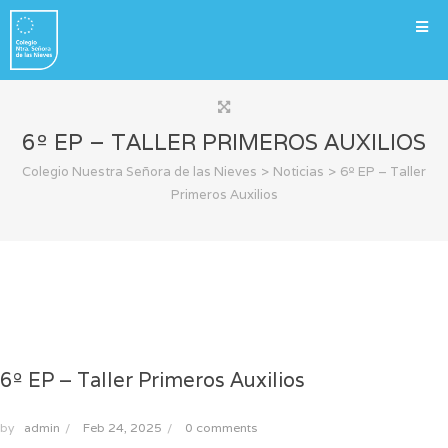
6º EP – TALLER PRIMEROS AUXILIOS
>
>
Colegio Nuestra Señora de las Nieves
Noticias
6º EP – Taller
Primeros Auxilios
6º EP – Taller Primeros Auxilios
by
admin
/
Feb 24, 2025
/
0 comments