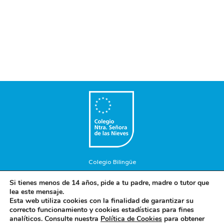
Colegio Bilingüe
Copyright © 2018. Colegio Nuestra Señora de las Nieves. Todos
Si tienes menos de 14 años, pide a tu padre, madre o tutor que
los Derechos Reservados.
lea este mensaje.
Aviso Legal
-
Política de privacidad
-
Política de cookies
Esta web utiliza cookies con la finalidad de garantizar su
correcto funcionamiento y cookies estadísticas para fines
analíticos. Consulte nuestra
Política de Cookies
para obtener