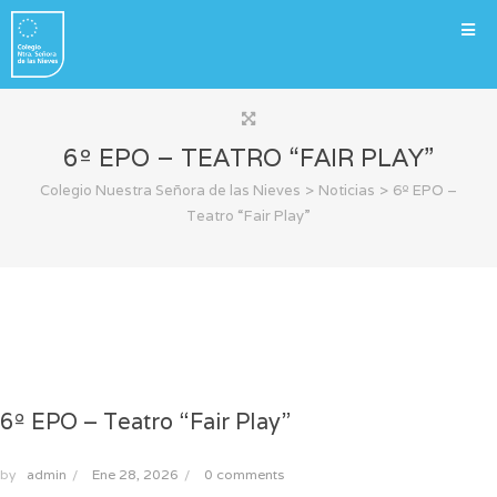
6º EPO – TEATRO “FAIR PLAY”
>
>
Colegio Nuestra Señora de las Nieves
Noticias
6º EPO –
Teatro “Fair Play”
6º EPO – Teatro “Fair Play”
by
admin
/
Ene 28, 2026
/
0 comments