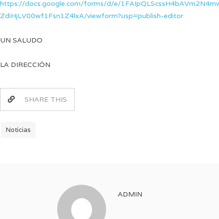
https://docs.google.com/forms/d/e/1FAIpQLScssH4bAVm2N4
ZdiHjLV00wf1Fsn1Z4lxA/viewform?usp=publish-editor
UN SALUDO
LA DIRECCIÓN
SHARE THIS
Noticias
ADMIN