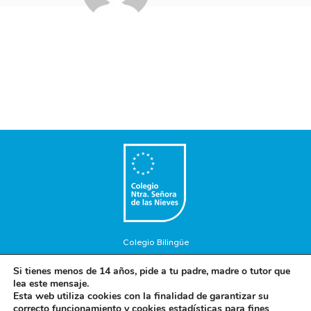
Colegio Bilingüe
Copyright © 2018. Colegio Nuestra Señora de las Nieves. Todos
Si tienes menos de 14 años, pide a tu padre, madre o tutor que
los Derechos Reservados.
lea este mensaje.
Aviso Legal
-
Política de privacidad
-
Política de cookies
Esta web utiliza cookies con la finalidad de garantizar su
correcto funcionamiento y cookies estadísticas para fines