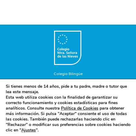
Colegio Bilingüe
Copyright © 2018. Colegio Nuestra Señora de las Nieves. Todos
Si tienes menos de 14 años, pide a tu padre, madre o tutor que
los Derechos Reservados.
lea este mensaje.
Aviso Legal
-
Política de privacidad
-
Política de cookies
Esta web utiliza cookies con la finalidad de garantizar su
correcto funcionamiento y cookies estadísticas para fines
analíticos. Consulte nuestra
Política de Cookies
para obtener
más información. Si pulsa "Aceptar" consiente el uso de todas
Concepto diseño y desarrollo web BRAND IN HEAVEN
las cookies. También puede rechazarlas haciendo clic en
"Rechazar" o modificar sus preferencias sobre cookies haciendo
clic en "
Ajustes
".
Español