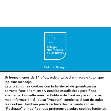
Colegio Bilingüe
Copyright © 2018. Colegio Nuestra Señora de las Nieves. Todos
Si tienes menos de 14 años, pide a tu padre, madre o tutor que
los Derechos Reservados.
lea este mensaje.
Aviso Legal
-
Política de privacidad
-
Política de cookies
Esta web utiliza cookies con la finalidad de garantizar su
correcto funcionamiento y cookies estadísticas para fines
analíticos. Consulte nuestra
Política de Cookies
para obtener
más información. Si pulsa "Aceptar" consiente el uso de todas
Concepto diseño y desarrollo web BRAND IN HEAVEN
las cookies. También puede rechazarlas haciendo clic en
"Rechazar" o modificar sus preferencias sobre cookies haciendo