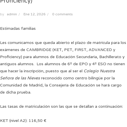
Proficiency)
by
admin
/
Ene 12, 2026
/
0 comments
Estimadas familias
Les comunicamos que queda abierto el plazo de matrícula para los
exámenes de CAMBRIDGE (KET, PET, FIRST, ADVANCED y
Proficiency) para alumnos de Educación Secundaria, Bachillerato y
antiguos alumnos. Los alumnos de 6º de EPO y 4º ESO no tienen
que hacer la inscripción, puesto que al ser el
Colegio Nuestra
Señora de las Nieves
reconocido como centro bilingüe por la
Comunidad de Madrid, la Consejería de Educación se hará cargo
de dicha prueba.
Las tasas de matriculación son las que se detallan a continuación:
KET (nivel A2): 116,50 €