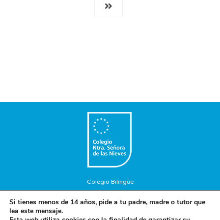
Colegio Bilingüe
Copyright © 2018. Colegio Nuestra Señora de las Nieves. Todos
Si tienes menos de 14 años, pide a tu padre, madre o tutor que
los Derechos Reservados.
lea este mensaje.
Aviso Legal
-
Política de privacidad
-
Política de cookies
Esta web utiliza cookies con la finalidad de garantizar su