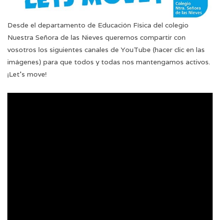
Desde el departamento de Educación Física del colegio
Nuestra Señora de las Nieves queremos compartir con
vosotros los siguientes canales de YouTube (hacer clic en las
imágenes) para que todos y todas nos mantengamos activos.
¡Let’s move!