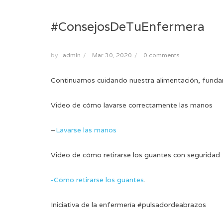
#ConsejosDeTuEnfermera
by
admin
/
Mar 30, 2020
/
0 comments
Continuamos cuidando nuestra alimentación, fundam
Video de cómo lavarse correctamente las manos
–
Lavarse las manos
Video de cómo retirarse los guantes con seguridad
-Cómo retirarse los guantes
.
Iniciativa de la enfermería #pulsadordeabrazos