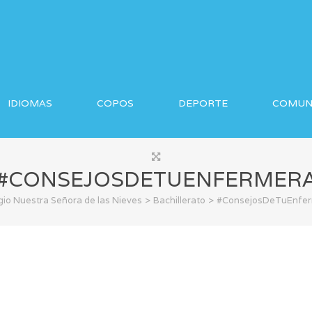
IDIOMAS
COPOS
DEPORTE
COMUN
#CONSEJOSDETUENFERMER
>
>
gio Nuestra Señora de las Nieves
Bachillerato
#ConsejosDeTuEnfe