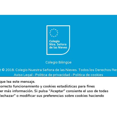
Colegio Bilingüe
t © 2018. Colegio Nuestra Señora de las Nieves. Todos los Derechos Re
Aviso Legal
-
Política de privacidad
-
Política de cookies
que lea este mensaje.
correcto funcionamiento y cookies estadísticas para fines
r más información. Si pulsa "Aceptar" consiente el uso de todas
Concepto diseño y desarrollo web BRAND IN HEAVEN
Rechazar" o modificar sus preferencias sobre cookies haciendo
Español