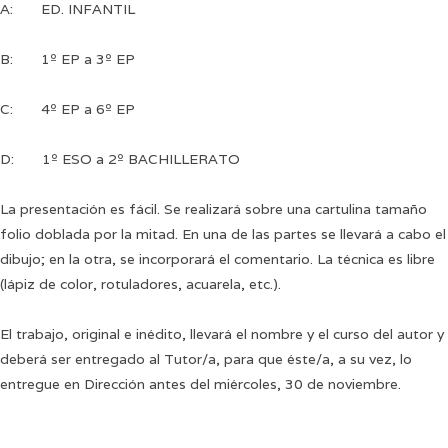
A: ED. INFANTIL
B: 1º EP a 3º EP
C: 4º EP a 6º EP
D: 1º ESO a 2º BACHILLERATO
La presentación es fácil. Se realizará sobre una cartulina tamaño
folio doblada por la mitad. En una de las partes se llevará a cabo el
dibujo; en la otra, se incorporará el comentario. La técnica es libre
(lápiz de color, rotuladores, acuarela, etc.).
El trabajo, original e inédito, llevará el nombre y el curso del autor y
deberá ser entregado al Tutor/a, para que éste/a, a su vez, lo
entregue en Dirección antes del miércoles, 30 de noviembre.