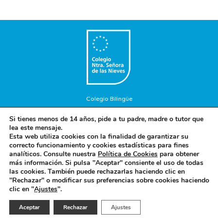
Colegio Bilingüe
Copyright © 2018. Colegio Nuestra Señora de las Nieves. Todos
Si tienes menos de 14 años, pide a tu padre, madre o tutor que
los Derechos Reservados.
lea este mensaje.
Aviso Legal
-
Política de privacidad
-
Política de cookies
Esta web utiliza cookies con la finalidad de garantizar su
correcto funcionamiento y cookies estadísticas para fines
analíticos. Consulte nuestra
Política de Cookies
para obtener
más información. Si pulsa "Aceptar" consiente el uso de todas
Concepto diseño y desarrollo web BRAND IN HEAVEN
las cookies. También puede rechazarlas haciendo clic en
"Rechazar" o modificar sus preferencias sobre cookies haciendo
clic en "
Ajustes
".
Español
Aceptar
Rechazar
Ajustes
Línea Ética / Denuncias