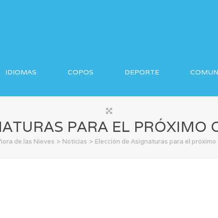
IDIOMAS
COPOS
DEPORTE
COMUN
NATURAS PARA EL PRÓXIMO C
>
>
ñora de las Nieves
Noticias
Elección de Asignaturas para el próximo