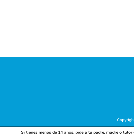
Copyrigh
Si tienes menos de 14 años, pide a tu padre, madre o tutor 