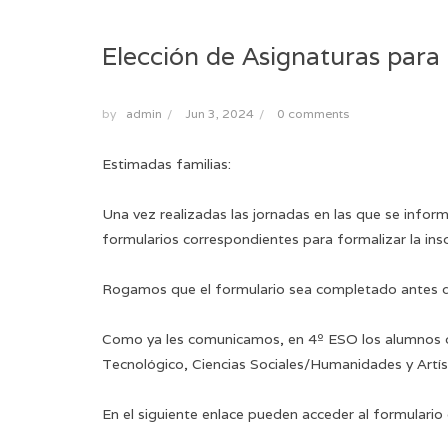
Elección de Asignaturas par
by
admin
/
Jun 3, 2024
/
0 comments
Estimadas familias:
Una vez realizadas las jornadas en las que se inform
formularios correspondientes para formalizar la insc
Rogamos que el formulario sea completado antes de
Como ya les comunicamos, en 4º ESO los alumnos debe
Tecnológico, Ciencias Sociales/Humanidades y Artís
En el siguiente enlace pueden acceder al formulario