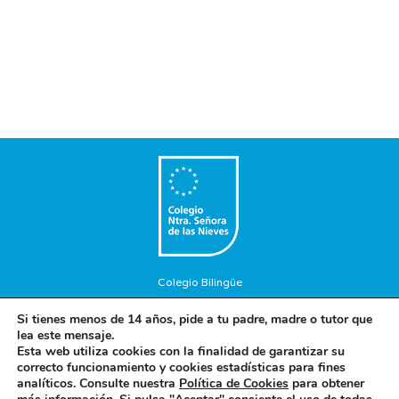
Colegio Bilingüe
Copyright © 2018. Colegio Nuestra Señora de las Nieves. Todos
Si tienes menos de 14 años, pide a tu padre, madre o tutor que
los Derechos Reservados.
lea este mensaje.
Aviso Legal
-
Política de privacidad
-
Política de cookies
Esta web utiliza cookies con la finalidad de garantizar su
correcto funcionamiento y cookies estadísticas para fines
analíticos. Consulte nuestra
Política de Cookies
para obtener