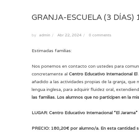
GRANJA-ESCUELA (3 DÍAS) 1
by
admin
/
Abr 22, 2024
/
0 comments
Estimadas familias:
Nos ponemos en contacto con ustedes para comunic
concretamente al
Centro Educativo Internacional El
añadido a las actividades propias de la granja, que n
lengua inglesa, para adquirir fluidez oral, extendi
las familias. Los alumnos que no participen en la mi
LUGAR: Centro Educativo Internacional “El Jarama”
PRECIO: 180,20€ por alumno/a. En esta cantidad se