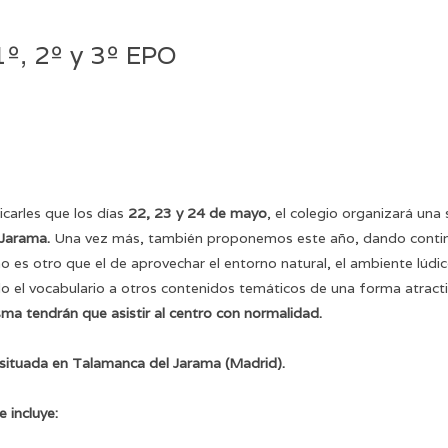
º, 2º y 3º EPO
arles que los días
22, 23 y 24 de mayo
, el colegio organizará una 
 Jarama.
Una vez más, también proponemos este
año, dando conti
o es otro que el de aprovechar el entorno natural, el ambiente lúdico
endo el vocabulario a otros contenidos temáticos de una forma atrac
sma tendrán que asistir al centro con normalidad.
 situada en Talamanca del Jarama (Madrid).
 incluye: