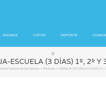
IDIOMAS
COPOS
DEPORTE
COMUN
A-ESCUELA (3 DÍAS) 1º, 2º Y 
>
>
estra Señora de las Nieves
Noticias
GRANJA-ESCUELA (3 DÍAS) 1º, 