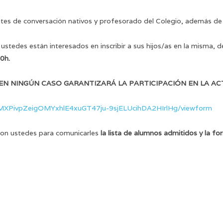
tes de conversación nativos y profesorado del Colegio, además de 
 ustedes están interesados en inscribir a sus hijos/as en la misma, d
00h.
 NINGÚN CASO GARANTIZARÁ LA PARTICIPACIÓN EN LA ACTI
eMXPivpZeigOMYxhlE4xuGT47ju-9sjELUcihDA2HIrlHg/viewform
con ustedes para comunicarles
la lista de alumnos admitidos y la f