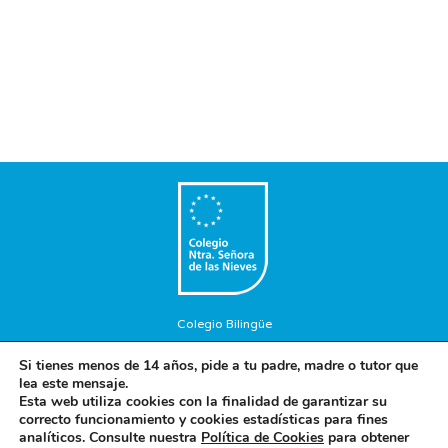
Colegio Bilingüe
Copyright © 2018. Colegio Nuestra Señora de las Nieves. Todos
Si tienes menos de 14 años, pide a tu padre, madre o tutor que
los Derechos Reservados.
lea este mensaje.
Aviso Legal
-
Política de privacidad
-
Política de cookies
Esta web utiliza cookies con la finalidad de garantizar su
correcto funcionamiento y cookies estadísticas para fines
analíticos. Consulte nuestra
Política de Cookies
para obtener