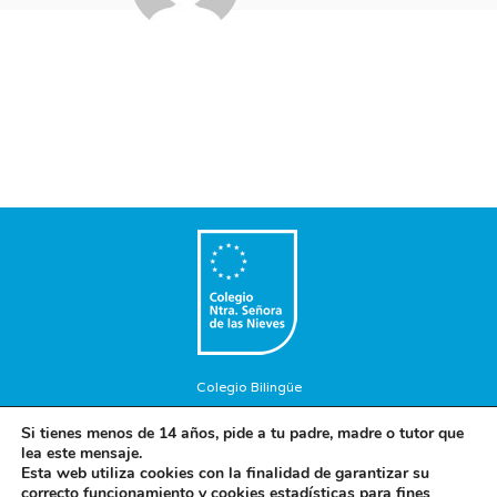
Colegio Bilingüe
Copyright © 2018. Colegio Nuestra Señora de las Nieves. Todos
Si tienes menos de 14 años, pide a tu padre, madre o tutor que
los Derechos Reservados.
lea este mensaje.
Aviso Legal
-
Política de privacidad
-
Política de cookies
Esta web utiliza cookies con la finalidad de garantizar su
correcto funcionamiento y cookies estadísticas para fines