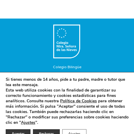
Colegio Bilingüe
Copyright © 2018. Colegio Nuestra Señora de las Nieves. Todos
Si tienes menos de 14 años, pide a tu padre, madre o tutor que
los Derechos Reservados.
lea este mensaje.
Aviso Legal
-
Política de privacidad
-
Política de cookies
Esta web utiliza cookies con la finalidad de garantizar su
correcto funcionamiento y cookies estadísticas para fines
analíticos. Consulte nuestra
Política de Cookies
para obtener
más información. Si pulsa "Aceptar" consiente el uso de todas
Concepto diseño y desarrollo web BRAND IN HEAVEN
las cookies. También puede rechazarlas haciendo clic en
"Rechazar" o modificar sus preferencias sobre cookies haciendo
clic en "
Ajustes
".
Español
Aceptar
Rechazar
Ajustes