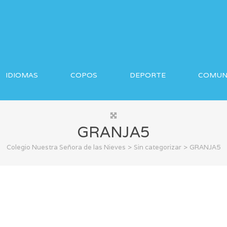
IDIOMAS
COPOS
DEPORTE
COMUN
GRANJA5
>
>
Colegio Nuestra Señora de las Nieves
Sin categorizar
GRANJA5